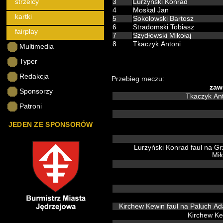
strzelcy
3
Lurzyński Konrad
4
Moskal Jan
kartki
5
Sokołowski Bartosz
6
Stradomski Tobiasz
fairplay
7
Szydłowski Mikołaj
8
Tkaczyk Antoni
Multimedia
Typer
Redakcja
Przebieg meczu:
zaw
Sponsorzy
Tkaczyk An
Patroni
JEDEN ZE SPONSORÓW
Lurzyński Konrad faul na Gr
Mił
Kirchew Kewin faul na Paluch 
Kirchew K