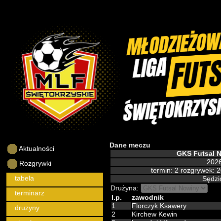
Dane meczu
Aktualności
GKS Futsal 
2026
Rozgrywki
termin: 2 rozgrywek: 
tabela
Sędzio
Drużyna:
terminarz
l.p.
zawodnik
1
Florczyk Ksawery
druzyny
2
Kirchew Kewin