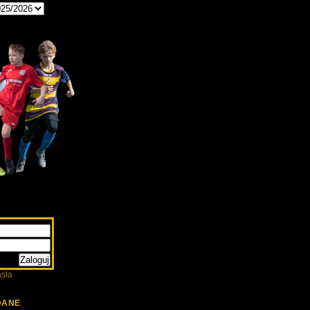
sła
DANE