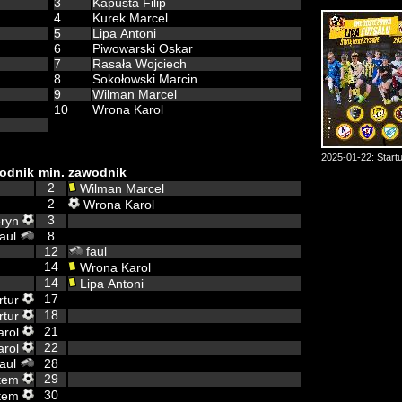
3
Kapusta Filip
4
Kurek Marcel
5
Lipa Antoni
6
Piwowarski Oskar
7
Rasała Wojciech
8
Sokołowski Marcin
9
Wilman Marcel
10
Wrona Karol
2025-01-22: Start
odnik
min.
zawodnik
2
Wilman Marcel
2
Wrona Karol
3
eryn
faul
8
12
faul
14
Wrona Karol
14
Lipa Antoni
17
rtur
18
rtur
21
arol
22
arol
faul
28
29
rtem
30
rtem