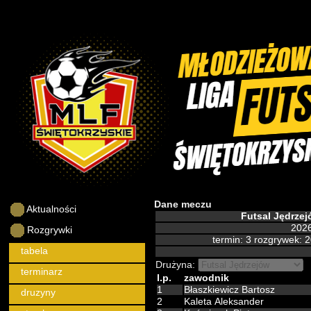
Dane meczu
Aktualności
Futsal Jędrze
2026
Rozgrywki
termin: 3 rozgrywek: 
tabela
Drużyna:
terminarz
l.p.
zawodnik
1
Błaszkiewicz Bartosz
druzyny
2
Kaleta Aleksander