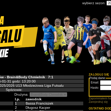
wybierz sezon:
ZALOGUJ SIĘ
jów - Brain&Body Chmielnik
7:1
Podaj dane:
-01-31 godz: 13:20:00
Email:
2025/2026 U13 Młodzieżowa Liga Futsalu
Hasło:
Sędziowie:
Drużyna:
Zapomniałem ha
l.p.
zawodnik
Zarejestruj się
1
Bassa Franciszek
2
Długosz Kacper
OSTATNIO DO