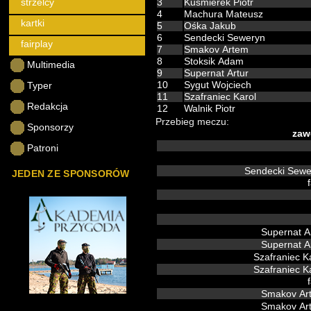
strzelcy
3
Kuśmierek Piotr
4
Machura Mateusz
kartki
5
Ośka Jakub
6
Sendecki Seweryn
fairplay
7
Smakov Artem
8
Stoksik Adam
Multimedia
9
Supernat Artur
Typer
10
Sygut Wojciech
11
Szafraniec Karol
Redakcja
12
Walnik Piotr
Przebieg meczu:
Sponsorzy
zaw
Patroni
Sendecki Sew
JEDEN ZE SPONSORÓW
Supernat A
Supernat A
Szafraniec K
Szafraniec K
Smakov A
Smakov A